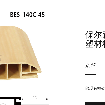
保尔森
塑材
描述
除现有框架