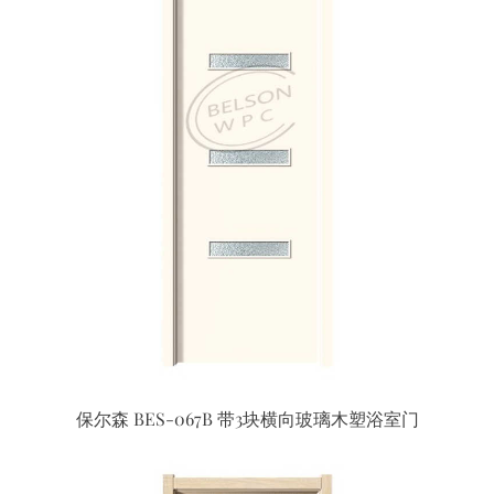
保尔森 BES-067B 带3块横向玻璃木塑浴室门