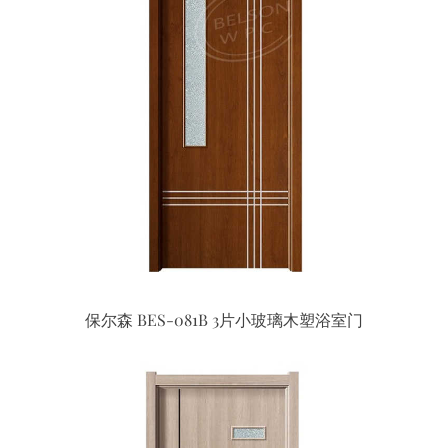
保尔森 BES-081B 3片小玻璃木塑浴室门