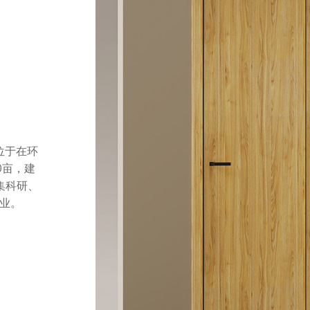
位于在环
0亩，建
集科研、
业。