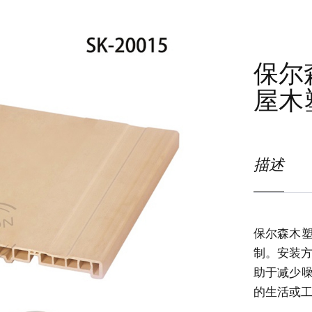
保尔森
屋木
描述
保尔森木塑
制。安装方
助于减少
的生活或